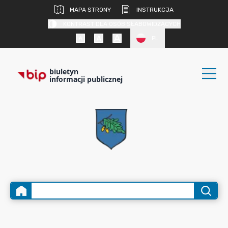
MAPA STRONY
INSTRUKCJA
KONTRAST DLA OSÓB SŁABOWIDZĄCYCH
PL
biuletyn
informacji publicznej