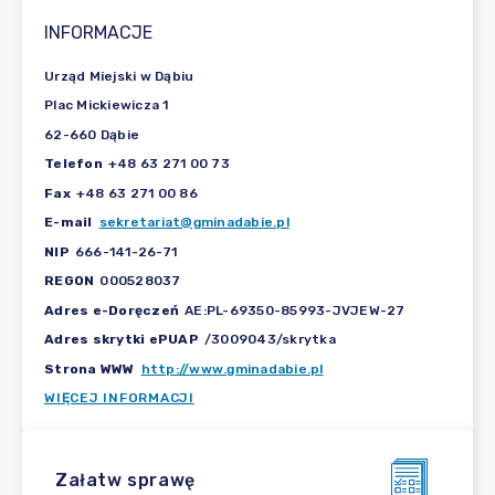
INFORMACJE
Urząd Miejski w Dąbiu
Plac Mickiewicza 1
62-660 Dąbie
Telefon
+48 63 271 00 73
Fax
+48 63 271 00 86
E-mail
sekretariat@gminadabie.pl
NIP
666-141-26-71
REGON
000528037
Adres e-Doręczeń
AE:PL-69350-85993-JVJEW-27
Adres skrytki ePUAP
/3009043/skrytka
Strona WWW
http://www.gminadabie.pl
WIĘCEJ INFORMACJI
Załatw sprawę