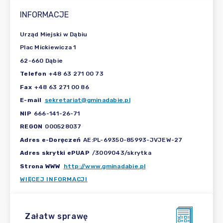
INFORMACJE
Urząd Miejski w Dąbiu
Plac Mickiewicza 1
62-660 Dąbie
Telefon
+48 63 271 00 73
Fax
+48 63 271 00 86
E-mail
sekretariat@gminadabie.pl
NIP
666-141-26-71
REGON
000528037
Adres e-Doręczeń
AE:PL-69350-85993-JVJEW-27
Adres skrytki ePUAP
/3009043/skrytka
Strona WWW
http://www.gminadabie.pl
WIĘCEJ INFORMACJI
Załatw sprawę