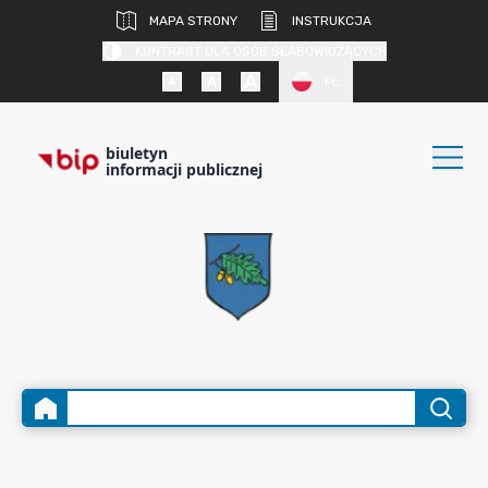
MAPA STRONY
INSTRUKCJA
KONTRAST DLA OSÓB SŁABOWIDZĄCYCH
PL
biuletyn
informacji publicznej