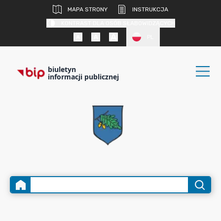
MAPA STRONY
INSTRUKCJA
KONTRAST DLA OSÓB SŁABOWIDZĄCYCH
PL
biuletyn
informacji publicznej