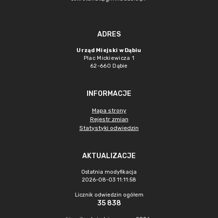
ADRES
Urząd Miejski w Dąbiu
Plac Mickiewicza 1
62-660 Dąbie
INFORMACJE
Mapa strony
Rejestr zmian
Statystyki odwiedzin
AKTUALIZACJE
Ostatnia modyfikacja
2026-08-03 11:11:58
Licznik odwiedzin ogółem
35 838