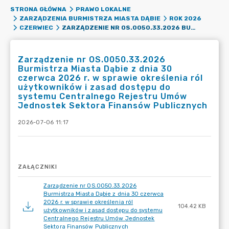
STRONA GŁÓWNA
PRAWO LOKALNE
ZARZĄDZENIA BURMISTRZA MIASTA DĄBIE
ROK 2026
ZARZĄDZENIE NR OS.0050.33.2026 BURMISTRZA MIASTA DĄBIE Z DNIA 30 CZERWCA 2026 R. W SPRAWIE OKREŚLENIA RÓL UŻYTKOWNIKÓW I ZASAD DOSTĘPU DO SYSTEMU CENTRALNEGO REJESTRU UMÓW JEDNOSTEK SEKTORA FINANSÓW PUBLICZNYCH
CZERWIEC
Zarządzenie nr OS.0050.33.2026
Burmistrza Miasta Dąbie z dnia 30
czerwca 2026 r. w sprawie określenia ról
użytkowników i zasad dostępu do
systemu Centralnego Rejestru Umów
Jednostek Sektora Finansów Publicznych
2026-07-06 11:17
ZAŁĄCZNIKI
Zarządzenie nr OS.0050.33.2026
Burmistrza Miasta Dąbie z dnia 30 czerwca
2026 r. w sprawie określenia ról
104.42 KB
użytkowników i zasad dostępu do systemu
Centralnego Rejestru Umów Jednostek
Sektora Finansów Publicznych