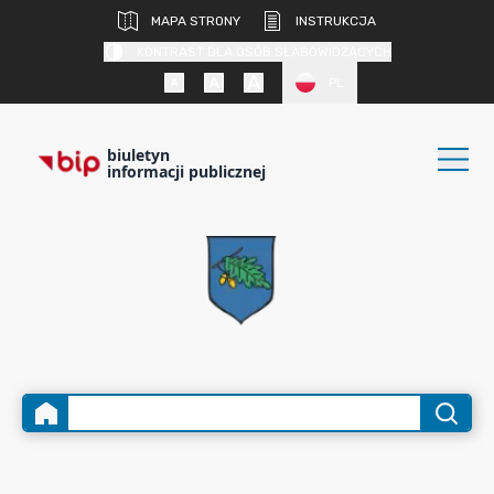
MAPA STRONY
INSTRUKCJA
KONTRAST DLA OSÓB SŁABOWIDZĄCYCH
PL
biuletyn
informacji publicznej