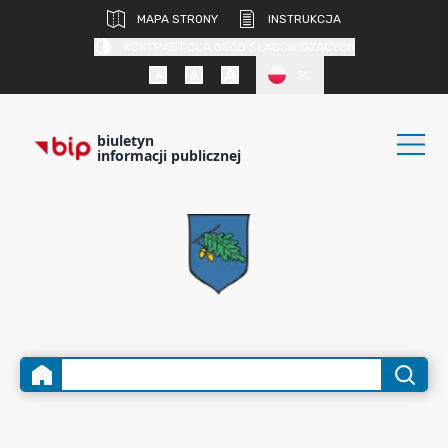
MAPA STRONY
INSTRUKCJA
KONTRAST DLA OSÓB SŁABOWIDZĄCYCH
PL
biuletyn
informacji publicznej