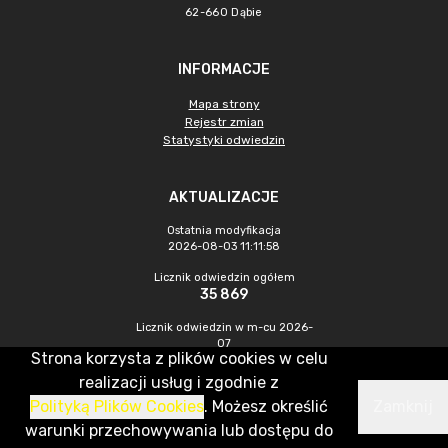
62-660 Dąbie
INFORMACJE
Mapa strony
Rejestr zmian
Statystyki odwiedzin
AKTUALIZACJE
Ostatnia modyfikacja
2026-08-03 11:11:58
Licznik odwiedzin ogółem
35 869
Licznik odwiedzin w m-cu 2026-
07
Strona korzysta z plików cookies w celu
528
realizacji usług i zgodnie z
Polityką Plików Cookies
. Możesz określić
Zamknij
CMS & Hosting: Nefeni Sp. z o.o.
warunki przechowywania lub dostępu do