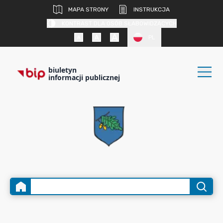
MAPA STRONY
INSTRUKCJA
KONTRAST DLA OSÓB SŁABOWIDZĄCYCH
PL
biuletyn
informacji publicznej