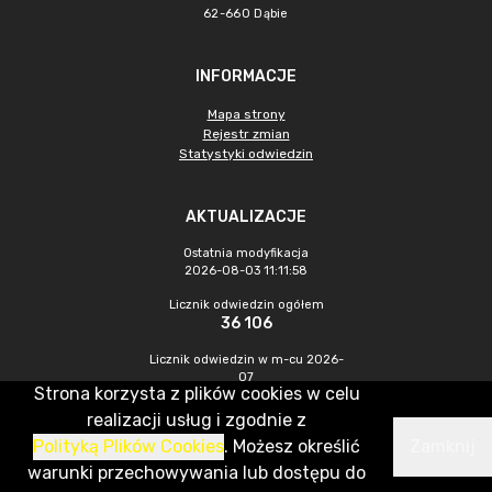
62-660 Dąbie
INFORMACJE
Mapa strony
Rejestr zmian
Statystyki odwiedzin
AKTUALIZACJE
Ostatnia modyfikacja
2026-08-03 11:11:58
Licznik odwiedzin ogółem
36 106
Licznik odwiedzin w m-cu 2026-
07
Strona korzysta z plików cookies w celu
765
realizacji usług i zgodnie z
Polityką Plików Cookies
. Możesz określić
Zamknij
CMS & Hosting: Nefeni Sp. z o.o.
warunki przechowywania lub dostępu do