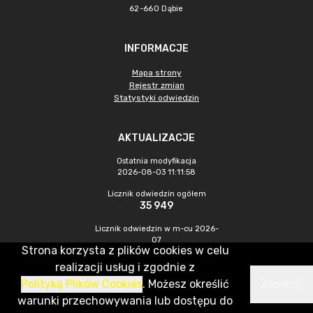
62-660 Dąbie
INFORMACJE
Mapa strony
Rejestr zmian
Statystyki odwiedzin
AKTUALIZACJE
Ostatnia modyfikacja
2026-08-03 11:11:58
Licznik odwiedzin ogółem
35 949
Licznik odwiedzin w m-cu 2026-
07
Strona korzysta z plików cookies w celu
608
realizacji usług i zgodnie z
Polityką Plików Cookies
. Możesz określić
Zamknij
CMS & Hosting: Nefeni Sp. z o.o.
warunki przechowywania lub dostępu do