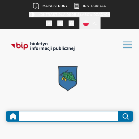
MAPA STRONY
INSTRUKCJA
KONTRAST DLA OSÓB SŁABOWIDZĄCYCH
PL
biuletyn
informacji publicznej