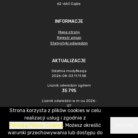
62-660 Dąbie
INFORMACJE
Mapa strony
Rejestr zmian
Statystyki odwiedzin
AKTUALIZACJE
Ostatnia modyfikacja
2026-08-03 11:11:58
Licznik odwiedzin ogółem
35 795
Licznik odwiedzin w m-cu 2026-
07
Strona korzysta z plików cookies w celu
454
realizacji usług i zgodnie z
Polityką Plików Cookies
. Możesz określić
Zamknij
CMS & Hosting: Nefeni Sp. z o.o.
warunki przechowywania lub dostępu do