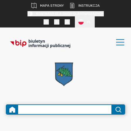
MAPA STRONY
INSTRUKCJA
KONTRAST DLA OSÓB SŁABOWIDZĄCYCH
PL
biuletyn
informacji publicznej