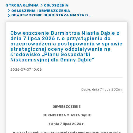
STRONA GŁÓWNA
OGŁOSZENIA
OGŁOSZENIA I OBWIESZCZENIA
OBWIESZCZENIE BURMISTRZA MIASTA DĄBIE Z DNIA 7 LIPCA 2026 R. O PRZYSTĄPIENIU DO PRZEPROWADZENIA POSTĘPOWANIA W SPRAWIE STRATEGICZNEJ OCENY ODDZIAŁYWANIA NA ŚRODOWISKO „PLANU GOSPODARKI NISKOEMISYJNEJ DLA GMINY DĄBIE”
Obwieszczenie Burmistrza Miasta Dąbie z
dnia 7 lipca 2026 r. o przystąpieniu do
przeprowadzenia postępowania w sprawie
strategicznej oceny oddziaływania na
środowisko „Planu Gospodarki
Niskoemisyjnej dla Gminy Dąbie”
2026-07-07 10:08