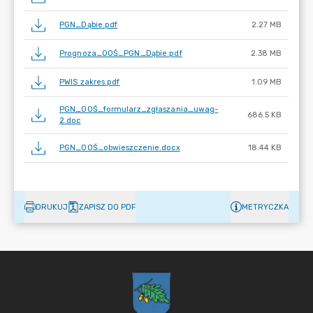
PGN_Dąbie.pdf
2.27 MB
Prognoza_OOŚ_PGN_Dąbie.pdf
2.38 MB
PWIS zakres.pdf
1.09 MB
PGN_OOŚ_formularz_zgłaszania_uwag-
686.5 KB
2.doc
PGN_OOŚ_obwieszczenie.docx
18.44 KB
DRUKUJ
ZAPISZ DO PDF
METRYCZKA