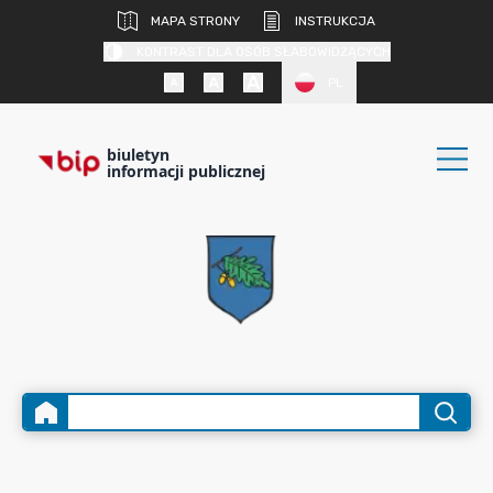
MAPA STRONY
INSTRUKCJA
KONTRAST DLA OSÓB SŁABOWIDZĄCYCH
PL
biuletyn
informacji publicznej