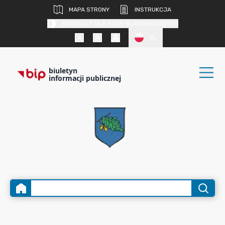
MAPA STRONY
INSTRUKCJA
KONTRAST DLA OSÓB SŁABOWIDZĄCYCH
PL
biuletyn
informacji publicznej