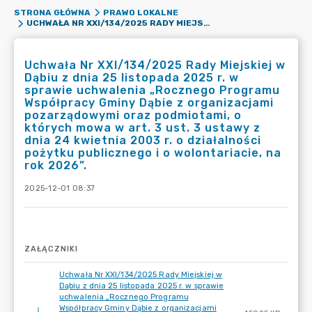
STRONA GŁÓWNA
PRAWO LOKALNE
UCHWAŁA NR XXI/134/2025 RADY MIEJSKIEJ W DĄBIU Z DNIA 25 LISTOPADA 2025 R. W SPRAWIE UCHWALENIA „ROCZNEGO PROGRAMU WSPÓŁPRACY GMINY DĄBIE Z ORGANIZACJAMI POZARZĄDOWYMI ORAZ PODMIOTAMI, O KTÓRYCH MOWA W ART. 3 UST. 3 USTAWY Z DNIA 24 KWIETNIA 2003 R. O DZIAŁALNOŚCI POŻYTKU PUBLICZNEGO I O WOLONTARIACIE, NA ROK 2026”.
Uchwała Nr XXI/134/2025 Rady Miejskiej w
Dąbiu z dnia 25 listopada 2025 r. w
sprawie uchwalenia „Rocznego Programu
Współpracy Gminy Dąbie z organizacjami
pozarządowymi oraz podmiotami, o
których mowa w art. 3 ust. 3 ustawy z
dnia 24 kwietnia 2003 r. o działalności
pożytku publicznego i o wolontariacie, na
rok 2026”.
2025-12-01 08:37
ZAŁĄCZNIKI
Uchwała Nr XXI/134/2025 Rady Miejskiej w
Dąbiu z dnia 25 listopada 2025 r. w sprawie
uchwalenia „Rocznego Programu
Współpracy Gminy Dąbie z organizacjami