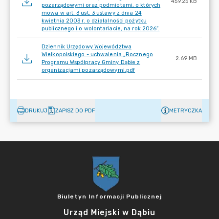
459.25 KB
pozarządowymi oraz podmiotami, o których
mowa w art. 3 ust. 3 ustawy z dnia 24
kwietnia 2003 r. o działalności pożytku
publicznego i o wolontariacie, na rok 2026”.
Dziennik Urzędowy Województwa
Wielkopolskiego - uchwalenia „Rocznego
2.69 MB
Programu Współpracy Gminy Dąbie z
organizacjami pozarządowymi.pdf
DRUKUJ
ZAPISZ DO PDF
METRYCZKA
Biuletyn Informacji Publicznej
Urząd Miejski w Dąbiu