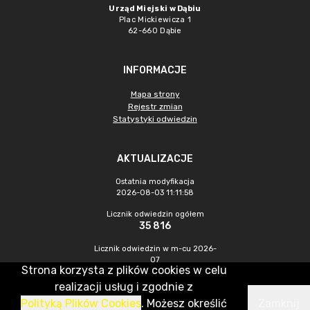
Urząd Miejski w Dąbiu
Plac Mickiewicza 1
62-660 Dąbie
INFORMACJE
Mapa strony
Rejestr zmian
Statystyki odwiedzin
AKTUALIZACJE
Ostatnia modyfikacja
2026-08-03 11:11:58
Licznik odwiedzin ogółem
35 816
Licznik odwiedzin w m-cu 2026-
07
Strona korzysta z plików cookies w celu
475
realizacji usług i zgodnie z
Polityką Plików Cookies
. Możesz określić
Zamknij
CMS & Hosting: Nefeni Sp. z o.o.