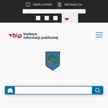
MAPA STRONY
INSTRUKCJA
KONTRAST DLA OSÓB SŁABOWIDZĄCYCH
PL
biuletyn
informacji publicznej