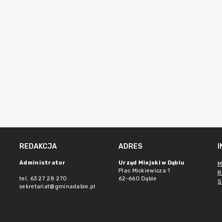
REDAKCJA
ADRES
Administrator
Urząd Miejski w Dąbiu
M
Plac Mickiewicza 1
R
tel. 63 27 28 270
62-660 Dąbie
S
sekretariat@gminadabie.pl