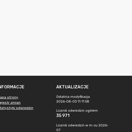
INFORMACJE
AKTUALIZACJE
Ostatnia modyfikacja
apa strony
2026-08-03 11:11:58
ejestr zmian
tatystyki odwiedzin
Licznik odwiedzin ogółem
35 971
Licznik odwiedzin w m-cu 2026-
07