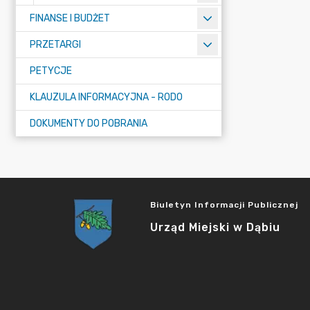
FINANSE I BUDŻET
PRZETARGI
PETYCJE
KLAUZULA INFORMACYJNA - RODO
DOKUMENTY DO POBRANIA
Biuletyn Informacji Publicznej
Urząd Miejski w Dąbiu