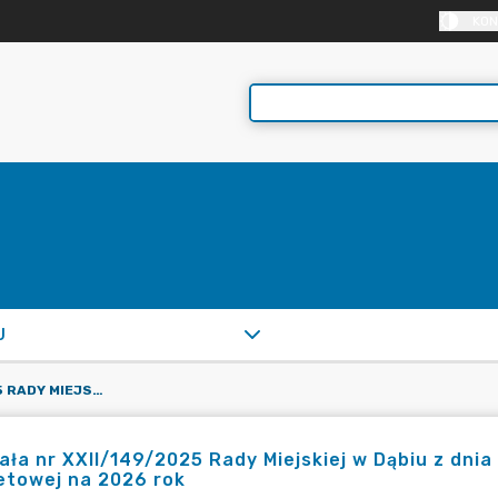
KON
U
UCHWAŁA NR XXII/149/2025 RADY MIEJSKIEJ W DĄBIU Z DNIA 30 GRUDNIA 2025 R. W SPRAWIE UCHWAŁY BUDŻETOWEJ NA 2026 ROK
ła nr XXII/149/2025 Rady Miejskiej w Dąbiu z dnia
etowej na 2026 rok