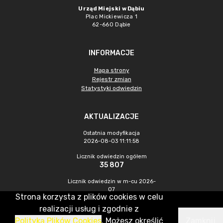
Urząd Miejski w Dąbiu
Plac Mickiewicza 1
62-660 Dąbie
INFORMACJE
Mapa strony
Rejestr zmian
Statystyki odwiedzin
AKTUALIZACJE
Ostatnia modyfikacja
2026-08-03 11:11:58
Licznik odwiedzin ogółem
35 807
Licznik odwiedzin w m-cu 2026-
07
Strona korzysta z plików cookies w celu
466
realizacji usług i zgodnie z
Polityką Plików Cookies
. Możesz określić
Zamknij
CMS & Hosting: Nefeni Sp. z o.o.