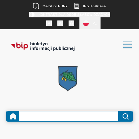
MAPA STRONY
INSTRUKCJA
KONTRAST DLA OSÓB SŁABOWIDZĄCYCH
PL
biuletyn
informacji publicznej