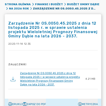
STRONA GŁÓWNA
FINANSE I BUDŻET
BUDŻET GMINY DĄBIE
ZARZĄDZENIE NR OS.0050.45.2025 Z DNIA 12 LISTOPADA 2025 R. W SPRAWIE USTALENIA PROJEKTU WIELOLETNIEJ PROGNOZY FINANSOWEJ GMINY DĄBIE NA LATA 2026 - 2037.
NA 2026 ROK
Zarządzenie Nr OS.0050.45.2025 z dnia 12
listopada 2025 r. w sprawie ustalenia
projektu Wieloletniej Prognozy Finansowej
Gminy Dąbie na lata 2026 - 2037.
2025-11-14 12:35
ZAŁĄCZNIKI
Zarządzenie Nr OS.0050.45.2025 z dnia 12
listopada 2025 r. w sprawie ustalenia projektu
4.21 MB
Wieloletniej Prognozy Finansowej Gminy
Dąbie na lata 2026 - 2037.
DRUKUJ
ZAPISZ DO PDF
METRYCZKA