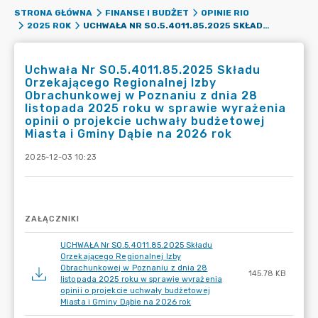
STRONA GŁÓWNA
FINANSE I BUDŻET
OPINIE RIO
UCHWAŁA NR SO.5.4011.85.2025 SKŁADU ORZEKAJĄCEGO REGIONALNEJ IZBY OBRACHUNKOWEJ W POZNANIU Z DNIA 28 LISTOPADA 2025 ROKU W SPRAWIE WYRAŻENIA OPINII O PROJEKCIE UCHWAŁY BUDŻETOWEJ MIASTA I GMINY DĄBIE NA 2026 ROK
2025 ROK
Uchwała Nr SO.5.4011.85.2025 Składu
Orzekającego Regionalnej Izby
Obrachunkowej w Poznaniu z dnia 28
listopada 2025 roku w sprawie wyrażenia
opinii o projekcie uchwały budżetowej
Miasta i Gminy Dąbie na 2026 rok
2025-12-03 10:23
ZAŁĄCZNIKI
UCHWAŁA Nr SO.5.4011.85.2025 Składu
Orzekającego Regionalnej Izby
Obrachunkowej w Poznaniu z dnia 28
145.78 KB
listopada 2025 roku w sprawie wyrażenia
opinii o projekcie uchwały budżetowej
Miasta i Gminy Dąbie na 2026 rok