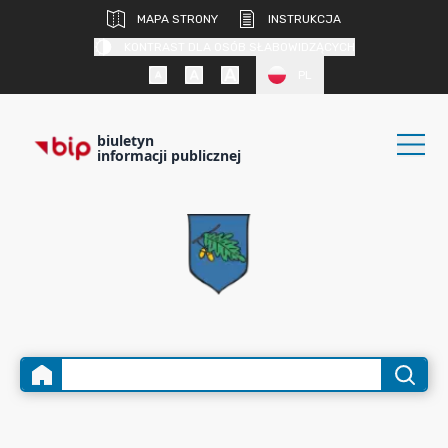
MAPA STRONY
INSTRUKCJA
KONTRAST DLA OSÓB SŁABOWIDZĄCYCH
PL
biuletyn
informacji publicznej