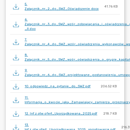
5.
41.76 KB
Załącznik_nr_2_do_SWZ_Oświadczenie.docx
6.
Załącznik_nr_3_do_SWZ_wzór_zobowiązania_i_oświadczenia
_II.doc
7.
Załącznik_nr_4_do_SWZ_wzór_oświadczenia_wykonawców_wspó
8.
Załącznik_nr_5_do_SWZ_wzór_oświadczenia_o_grupie_kapitał
9.
Załącznik_nr_6_do_SWZ_projektowane_postanowienia_umowy
10. odpowiedz_na_pytanie_do_SWZ.pdf
206.52 KB
11.
Informacja_o_kwocie_jaką_Zamawiający_zamierza_przeznacz
12. Inf.z.otw.ofert_Uporządkowana_2025.pdf
218.7 KB
13.
216.3
Inf.z.otw.ofert_Uporządkowana_2025_sprostowanie.pdf