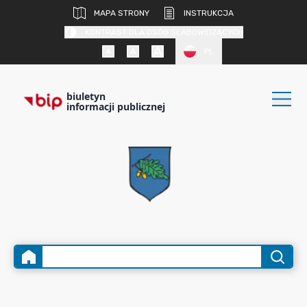
MAPA STRONY
INSTRUKCJA
KONTRAST DLA OSÓB SŁABOWIDZĄCYCH
PL
biuletyn
informacji publicznej