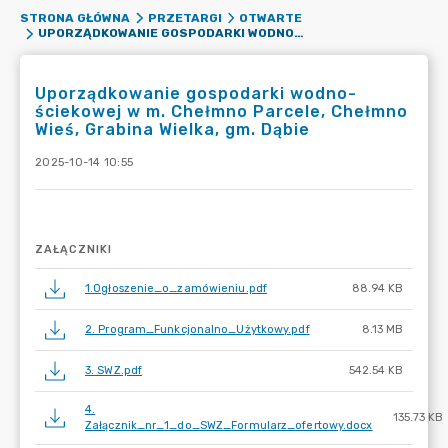
STRONA GŁÓWNA
PRZETARGI
OTWARTE
UPORZĄDKOWANIE GOSPODARKI WODNO-ŚCIEKOWEJ W M. CHEŁMNO PARCELE, CHEŁMNO WIEŚ, GRABINA WIELKA, GM. DĄBIE
Uporządkowanie gospodarki wodno-
ściekowej w m. Chełmno Parcele, Chełmno
Wieś, Grabina Wielka, gm. Dąbie
2025-10-14 10:55
ZAŁĄCZNIKI
1.Ogłoszenie_o_zamówieniu.pdf
88.94 KB
2. Program_Funkcjonalno_Użytkowy.pdf
8.13 MB
3. SWZ.pdf
542.54 KB
4.
135.73 KB
Załącznik_nr_1_do_SWZ_Formularz_ofertowy.docx