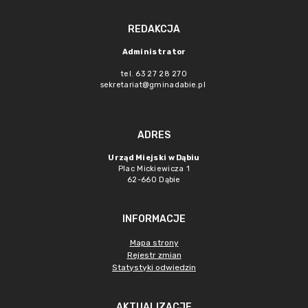
REDAKCJA
Administrator
tel. 63 27 28 270
sekretariat@gminadabie.pl
ADRES
Urząd Miejski w Dąbiu
Plac Mickiewicza 1
62-660 Dąbie
INFORMACJE
Mapa strony
Rejestr zmian
Statystyki odwiedzin
AKTUALIZACJE