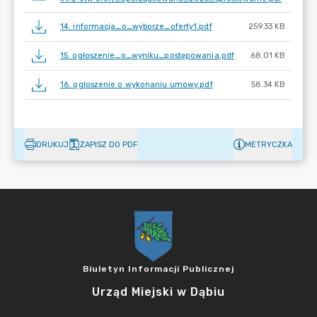
14. informacja_o_wyborze_oferty1.pdf
259.33 KB
15. ogłoszenie_o_wyniku_postępowania.pdf
68.01 KB
16. ogłoszenie o wykonaniu umowy.pdf
58.34 KB
DRUKUJ
ZAPISZ DO PDF
METRYCZKA
Biuletyn Informacji Publicznej
Urząd Miejski w Dąbiu