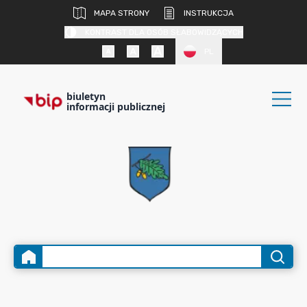
MAPA STRONY
INSTRUKCJA
KONTRAST DLA OSÓB SŁABOWIDZĄCYCH
PL
biuletyn
informacji publicznej