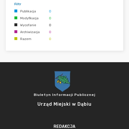
Filtr
Publikacja
0
Modyfikacja
0
Wycofanie
0
Archiwizacja
0
Razem
0
Biuletyn Informacji Publicznej
Urząd Miejski w Dąbiu
REDAKCJA