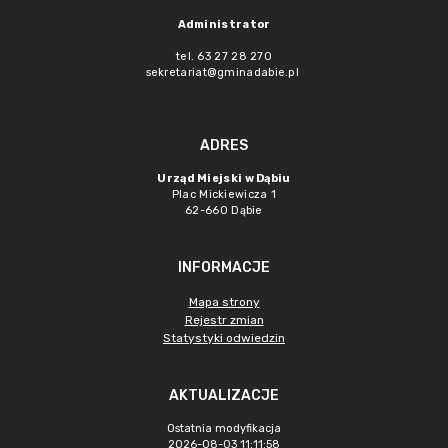
Administrator
tel. 63 27 28 270
sekretariat@gminadabie.pl
ADRES
Urząd Miejski w Dąbiu
Plac Mickiewicza 1
62-660 Dąbie
INFORMACJE
Mapa strony
Rejestr zmian
Statystyki odwiedzin
AKTUALIZACJE
Ostatnia modyfikacja
2026-08-03 11:11:58