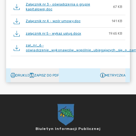
Załącznik nr 3 - oświadczenia o grupie
67 KB
kapitałowej.doc
Załącznik nr 4 - wzór umowy.doc
141 KB
załącznik nr 5 - wykaz usług.docx
19.65 KB
zał_nr_6 -
oświadczenie_wykonawców_wspólnie_ubiegających_się_o_zam
DRUKUJ
ZAPISZ DO PDF
METRYCZKA
Biuletyn Informacji Publicznej