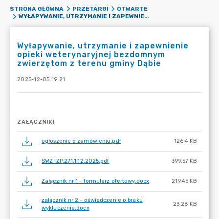
STRONA GŁÓWNA
PRZETARGI
OTWARTE
WYŁAPYWANIE, UTRZYMANIE I ZAPEWNIENIE OPIEKI WETERYNARYJNEJ BEZDOMNYM ZWIERZĘTOM Z TERENU GMINY DĄBIE
Wyłapywanie, utrzymanie i zapewnienie
opieki weterynaryjnej bezdomnym
zwierzętom z terenu gminy Dąbie
2025-12-05 19:21
ZAŁĄCZNIKI
ogłoszenie o zamówieniu.pdf
126.4 KB
SWZ IZP.271.1.12.2025.pdf
399.57 KB
Załącznik nr 1 - formularz ofertowy.docx
219.45 KB
załącznik nr 2 - oświadczenie o braku
23.28 KB
wykluczenia.docx