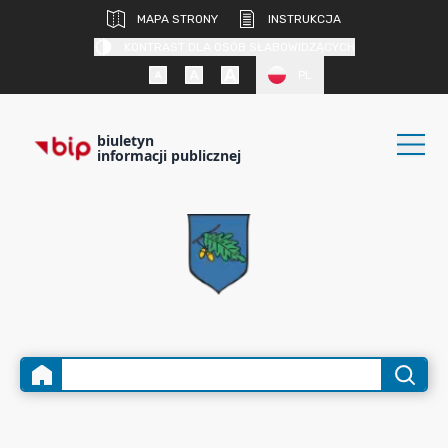
MAPA STRONY
INSTRUKCJA
KONTRAST DLA OSÓB SŁABOWIDZĄCYCH
PL
biuletyn
informacji publicznej