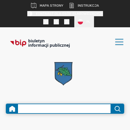
MAPA STRONY
INSTRUKCJA
KONTRAST DLA OSÓB SŁABOWIDZĄCYCH
PL
biuletyn
informacji publicznej