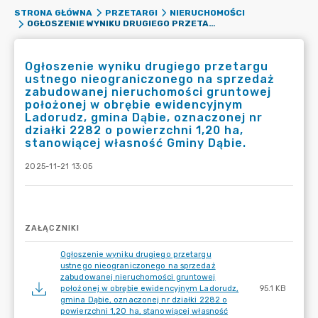
STRONA GŁÓWNA
PRZETARGI
NIERUCHOMOŚCI
OGŁOSZENIE WYNIKU DRUGIEGO PRZETARGU USTNEGO NIEOGRANICZONEGO NA SPRZEDAŻ ZABUDOWANEJ NIERUCHOMOŚCI GRUNTOWEJ POŁOŻONEJ W OBRĘBIE EWIDENCYJNYM LADORUDZ, GMINA DĄBIE, OZNACZONEJ NR DZIAŁKI 2282 O POWIERZCHNI 1,20 HA, STANOWIĄCEJ WŁASNOŚĆ GMINY DĄBIE.
Ogłoszenie wyniku drugiego przetargu
ustnego nieograniczonego na sprzedaż
zabudowanej nieruchomości gruntowej
położonej w obrębie ewidencyjnym
Ladorudz, gmina Dąbie, oznaczonej nr
działki 2282 o powierzchni 1,20 ha,
stanowiącej własność Gminy Dąbie.
2025-11-21 13:05
ZAŁĄCZNIKI
Ogłoszenie wyniku drugiego przetargu
ustnego nieograniczonego na sprzedaż
zabudowanej nieruchomości gruntowej
położonej w obrębie ewidencyjnym Ladorudz,
95.1 KB
gmina Dąbie, oznaczonej nr działki 2282 o
powierzchni 1,20 ha, stanowiącej własność