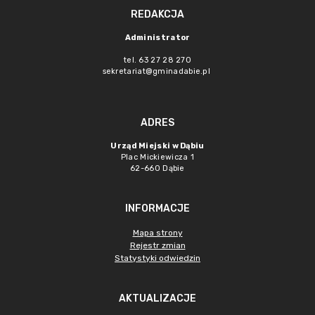
REDAKCJA
Administrator
tel. 63 27 28 270
sekretariat@gminadabie.pl
ADRES
Urząd Miejski w Dąbiu
Plac Mickiewicza 1
62-660 Dąbie
INFORMACJE
Mapa strony
Rejestr zmian
Statystyki odwiedzin
AKTUALIZACJE