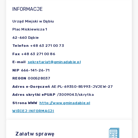
INFORMACJE
Urząd Miejski w Dąbiu
Plac Mickiewicza 1
62-660 Dąbie
Telefon
+48 63 271 00 73
Fax
+48 63 271 00 86
E-mail
sekretariat@gminadabie.pl
NIP
666-141-26-71
REGON
000528037
Adres e-Doręczeń
AE:PL-69350-85993-JVJEW-27
Adres skrytki ePUAP
/3009043/skrytka
Strona WWW
http://www.gminadabie.pl
WIĘCEJ INFORMACJI
Załatw sprawę