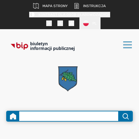
MAPA STRONY
INSTRUKCJA
KONTRAST DLA OSÓB SŁABOWIDZĄCYCH
PL
biuletyn
informacji publicznej